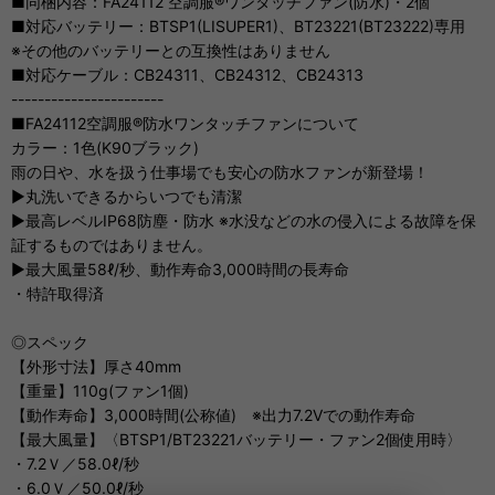
■同梱内容：FA24112 空調服®ワンタッチファン(防水)・2個
■対応バッテリー：BTSP1(LISUPER1)、BT23221(BT23222)専用
※その他のバッテリーとの互換性はありません
■対応ケーブル：CB24311、CB24312、CB24313
-----------------------
■FA24112空調服®防水ワンタッチファンについて
カラー：1色(K90ブラック)
雨の日や、水を扱う仕事場でも安心の防水ファンが新登場！
▶丸洗いできるからいつでも清潔
▶最高レベルIP68防塵・防水 ※水没などの水の侵入による故障を保
証するものではありません。
▶最大風量58ℓ/秒、動作寿命3,000時間の長寿命
・特許取得済
◎スペック
【外形寸法】厚さ40mm
【重量】110g(ファン1個)
【動作寿命】3,000時間(公称値) ※出力7.2Vでの動作寿命
【最大風量】〈BTSP1/BT23221バッテリー・ファン2個使用時〉
・7.2Ｖ／58.0ℓ/秒
・6.0Ｖ／50.0ℓ/秒