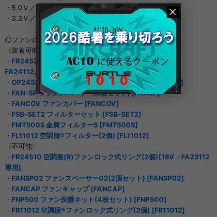
・5.0Ｖ／44.0ℓ/秒
・3.3Ｖ／30.0ℓ/秒
◎ファンに装着するオプション品の可否
〈装着可能〉
・
FR24520 空調服(R)ファンロック式リング(2個)[7.2V・
FA24112／14V・FA01012専用]
・
OP24530 ファンキャップ・シリコン(2個) [OP24530]
・
FAN-SP ファンスペーサー(2個セット) [FANSP]
・
FANCOV ファンカバー [FANCOV]
・
FSB-SET2 フィルターセット [FSB-SET2]
・
FMT500S 金属フィルターS [FMT500S]
・
FL11012 空調服®フィルター(2個) [FL11012]
〈不可能〉
・
FR24510 空調服(R)ファンロック式リング(2個)[18V・FA23112
専用]
・
FANSP02 ファンスペーサー02(2個セット) [FANSP02]
・
FANCAP ファンキャップ [FANCAP]
・
FNP500 ファン保護ネット(4枚セット) [FNP500]
・
FR11012 空調服®ファンロック式リング(2個) [FR11012]