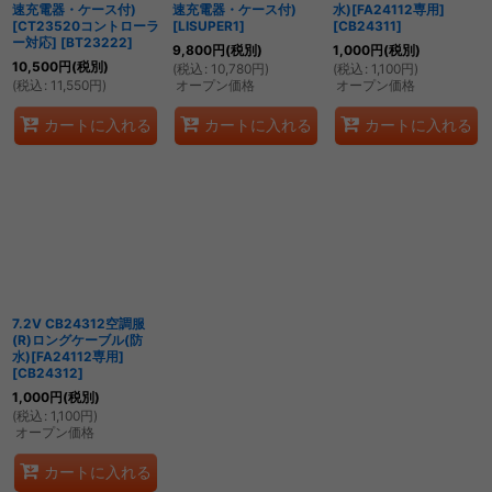
速充電器・ケース付)
速充電器・ケース付)
水)[FA24112専用]
[CT23520コントローラ
[
LISUPER1
]
[
CB24311
]
ー対応]
[
BT23222
]
9,800
円
(税別)
1,000
円
(税別)
10,500
円
(税別)
(
税込
:
10,780
円
)
(
税込
:
1,100
円
)
(
税込
:
11,550
円
)
オープン価格
オープン価格
カートに入れる
カートに入れる
カートに入れる
7.2V CB24312空調服
(R)ロングケーブル(防
水)[FA24112専用]
[
CB24312
]
1,000
円
(税別)
(
税込
:
1,100
円
)
オープン価格
カートに入れる