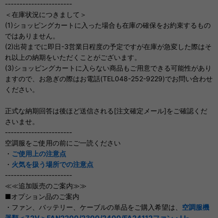
-----------------------
＜在庫状況につきまして＞
(1)ショッピングカートに入った場合も在庫の確保をお約束するもの
ではありません。
(2)出荷までに即日-3営業日程度の予定ですが在庫が急変した際はそ
れ以上の納期をいただくことがございます。
(3)ショッピングカートに入らない商品もご用意できる可能性があり
ますので、お急ぎの際はお電話(TEL048-252-9229)でお問い合わせ
ください。
正式な納期回答は後ほど送信される[注文確定メール]をご確認くだ
さいませ。
-----------------------
空調服をご使用の前にご一読ください
・
ご使用上の注意点
・
火気を扱う場所での注意点
-----------------------
≪≪追加販売のご案内≫≫
■オプション品のご案内
・ファン、バッテリー、ケーブルの単品をご購入希望は、
空調服機
器類＜7.2V＞FAN2200/2300/2400/FA24112ファン・LI-