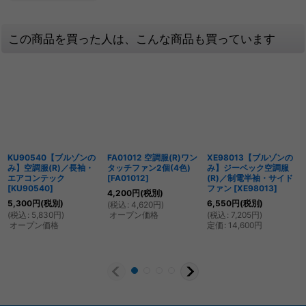
この商品を買った人は、こんな商品も買っています
KU90540【ブルゾンの
FA01012 空調服(R)ワン
XE98013【ブルゾンの
み】空調服(R)／長袖・
タッチファン2個(4色)
み】ジーベック空調服
エアコンテック
[
FA01012
]
(R)／制電半袖・サイド
[
KU90540
]
ファン
[
XE98013
]
4,200
円
(税別)
5,300
円
(税別)
6,550
円
(税別)
(
税込
:
4,620
円
)
(
税込
:
5,830
円
)
オープン価格
(
税込
:
7,205
円
)
オープン価格
定価
:
14,600
円