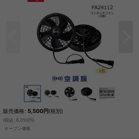
販売価格
:
5,500
円
(税別)
(
税込
:
6,050
円
)
オープン価格