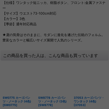
【仕様】ワンタック短ニッカ、樹脂ボタン、フロント:金属ファスナ
ー
【サイズ】ウエスト73-100cm対応
【カラー】3色
【季節】通年対応商品
★鳶の気骨はそのままに、モダンに進化を遂げた伝統のフォルム。
豊富なカラーと幅広いサイズ展開で人気のシリーズ。
この商品を買った人は、こんな商品も買っています
SW0775 カーゴパン
SW8778 カーゴパン
37053 カーゴパンツ・
ツ・ノータック (4色)
ツ・ノータック (3色)
ワンタック (4色)
[
SW0775
]
[
SW8778
]
[
37053
]