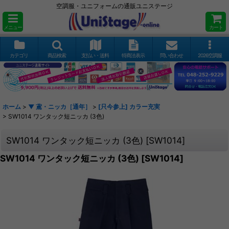
空調服・ユニフォームの通販ユニステージ
メニュー
カート
カテゴリ
商品検索
支払い・送料
特商法表示
問い合わせ
2026空調服
ホーム
>
▼ 鳶・ニッカ［通年］
>
[只今参上] カラー充実
>
SW1014 ワンタック短ニッカ (3色)
SW1014 ワンタック短ニッカ (3色)
[
SW1014
]
SW1014 ワンタック短ニッカ (3色)
[
SW1014
]