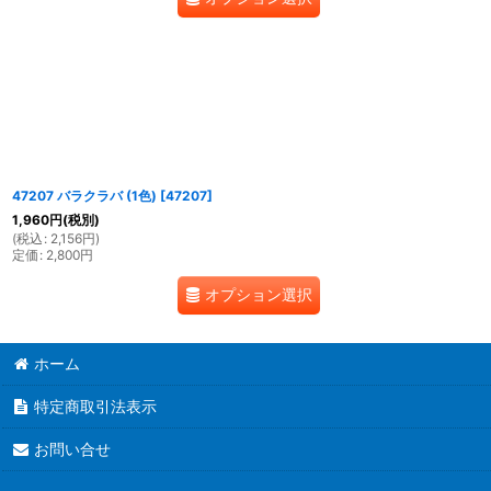
47207 バラクラバ (1色)
[
47207
]
1,960
円
(税別)
(
税込
:
2,156
円
)
定価
:
2,800
円
オプション選択
ホーム
特定商取引法表示
お問い合せ