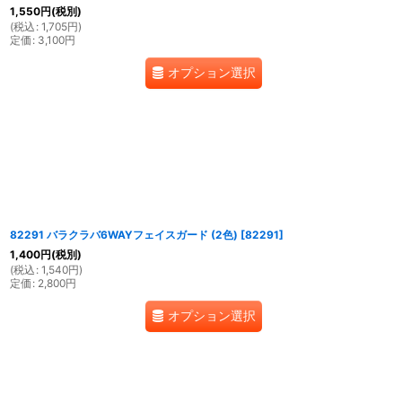
1,550
円
(税別)
(
税込
:
1,705
円
)
定価
:
3,100
円
オプション選択
82291 バラクラバ6WAYフェイスガード (2色)
[
82291
]
1,400
円
(税別)
(
税込
:
1,540
円
)
定価
:
2,800
円
オプション選択