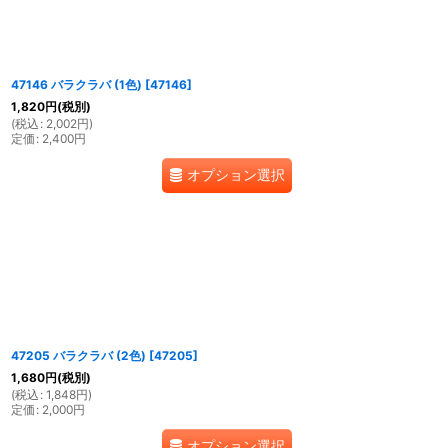
47146 バラクラバ (1色)
[
47146
]
1,820
円
(税別)
(
税込
:
2,002
円
)
定価
:
2,400
円
オプション選択
47205 バラクラバ (2色)
[
47205
]
1,680
円
(税別)
(
税込
:
1,848
円
)
定価
:
2,000
円
オプション選択