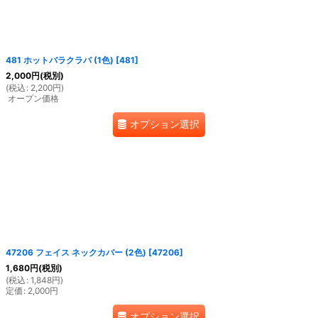
481 ホットバラクラバ (1色)
[
481
]
2,000
円
(税別)
(
税込
:
2,200
円
)
オープン価格
オプション選択
47206 フェイス ネックカバー (2色)
[
47206
]
1,680
円
(税別)
(
税込
:
1,848
円
)
定価
:
2,000
円
オプション選択