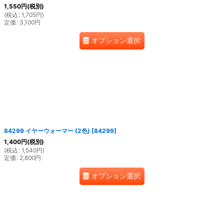
1,550
円
(税別)
(
税込
:
1,705
円
)
定価
:
3,100
円
オプション選択
84299 イヤーウォーマー (2色)
[
84299
]
1,400
円
(税別)
(
税込
:
1,540
円
)
定価
:
2,800
円
オプション選択