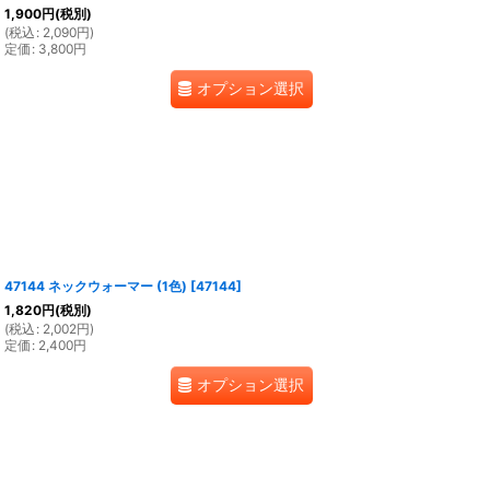
1,900
円
(税別)
(
税込
:
2,090
円
)
定価
:
3,800
円
オプション選択
47144 ネックウォーマー (1色)
[
47144
]
1,820
円
(税別)
(
税込
:
2,002
円
)
定価
:
2,400
円
オプション選択