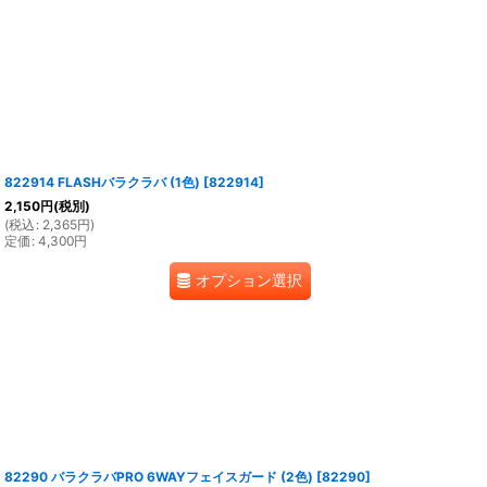
822914 FLASHバラクラバ (1色)
[
822914
]
2,150
円
(税別)
(
税込
:
2,365
円
)
定価
:
4,300
円
オプション選択
82290 バラクラバPRO 6WAYフェイスガード (2色)
[
82290
]