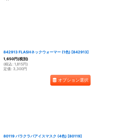
表示数
:
並び順
:
842913 FLASHネックウォーマー (1色)
[
842913
]
1,650
円
(税別)
(
税込
:
1,815
円
)
定価
:
3,300
円
オプション選択
80119 バラクラバアイスマスク (4色)
[
80119
]