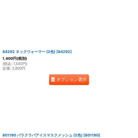
絞り込む
84292 ネックウォーマー (2色)
[
84292
]
1,400
円
(税別)
(
税込
:
1,540
円
)
定価
:
2,800
円
オプション選択
801190 バラクラバアイスマスクメッシュ (2色)
[
801190
]