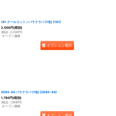
181 クールコットンバラクラバ (1色)
[
181
]
2,000
円
(税別)
(
税込
:
2,200
円
)
オープン価格
オプション選択
0585-44 バラクラバ (1色)
[
0585-44
]
1,780
円
(税別)
(
税込
:
1,958
円
)
オープン価格
オプション選択