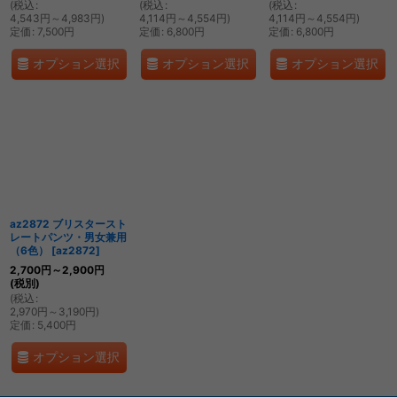
(
税込
:
(
税込
:
(
税込
:
4,543
円
～4,983
円
)
4,114
円
～4,554
円
)
4,114
円
～4,554
円
)
定価
:
7,500
円
定価
:
6,800
円
定価
:
6,800
円
オプション選択
オプション選択
オプション選択
az2872 ブリスタースト
レートパンツ・男女兼用
（6色）
[
az2872
]
2,700
円
～2,900
円
(税別)
(
税込
:
2,970
円
～3,190
円
)
定価
:
5,400
円
オプション選択