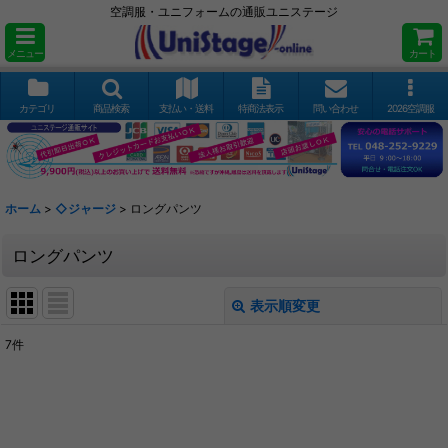
空調服・ユニフォームの通販ユニステージ
メニュー
カート
カテゴリ
商品検索
支払い・送料
特商法表示
問い合わせ
2026空調服
ホーム
>
◇ジャージ
>
ロングパンツ
ロングパンツ
表示順変更
閉じる
7
件
表示数
:
並び順
: