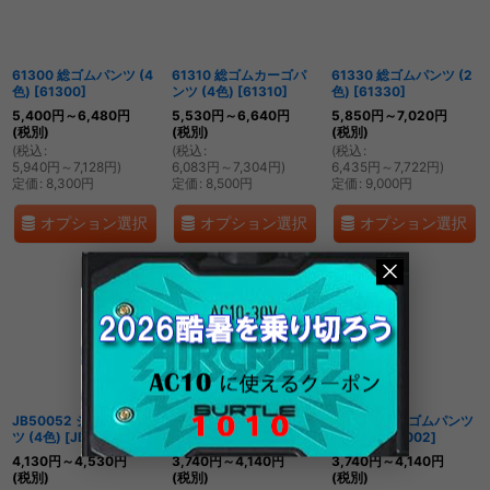
絞り込む
61300 総ゴムパンツ (4
61310 総ゴムカーゴパ
61330 総ゴムパンツ (2
色)
[
61300
]
ンツ (4色)
[
61310
]
色)
[
61330
]
5,400
円
～6,480
円
5,530
円
～6,640
円
5,850
円
～7,020
円
(税別)
(税別)
(税別)
(
税込
:
(
税込
:
(
税込
:
5,940
円
～7,128
円
)
6,083
円
～7,304
円
)
6,435
円
～7,722
円
)
定価
:
8,300
円
定価
:
8,500
円
定価
:
9,000
円
オプション選択
オプション選択
オプション選択
JB50052 ジャージパン
JB56001 ジャージパン
JB56002 総ゴムパンツ
ツ (4色)
[
JB50052
]
ツ (1色)
[
JB56001
]
(1色)
[
JB56002
]
4,130
円
～4,530
円
3,740
円
～4,140
円
3,740
円
～4,140
円
(税別)
(税別)
(税別)