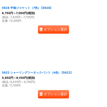
5628 半袖ジャケット（7色）
[
5628
]
6,750
円
～7,050
円
(税別)
(
税込
:
7,425
円
～7,755
円
)
定価
:
13,500
円
オプション選択
5622 シャーリングツータックパンツ（4色）
[
5622
]
5,850
円
～6,150
円
(税別)
(
税込
:
6,435
円
～6,765
円
)
定価
:
11,700
円
オプション選択