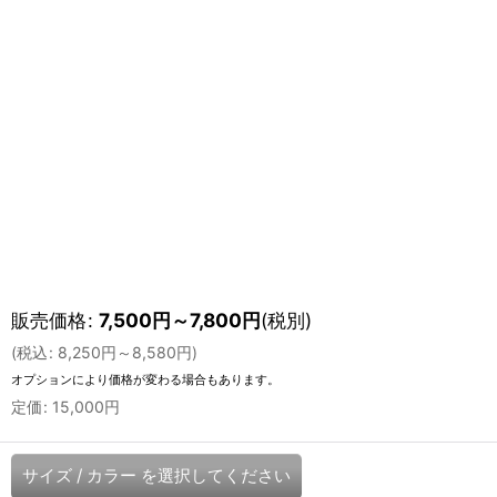
販売価格
:
7,500
円
～7,800
円
(税別)
(
税込
:
8,250
円
～8,580
円
)
オプションにより価格が変わる場合もあります。
定価
:
15,000
円
サイズ
/
カラー
を選択してください