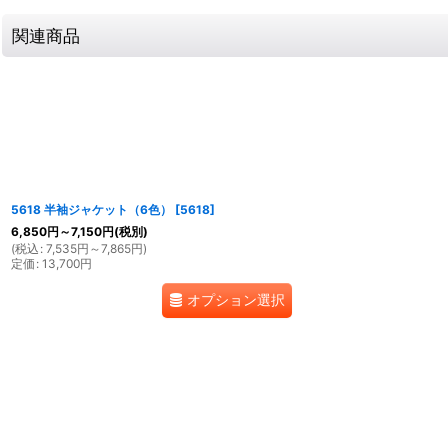
関連商品
5618 半袖ジャケット（6色）
[
5618
]
6,850
円
～7,150
円
(税別)
(
税込
:
7,535
円
～7,865
円
)
定価
:
13,700
円
オプション選択