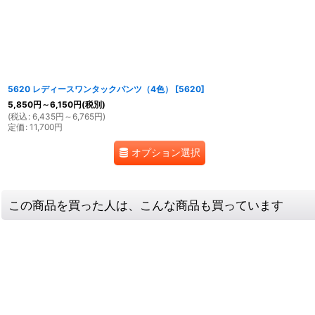
5620 レディースワンタックパンツ（4色）
[
5620
]
5,850
円
～6,150
円
(税別)
(
税込
:
6,435
円
～6,765
円
)
定価
:
11,700
円
オプション選択
この商品を買った人は、こんな商品も買っています