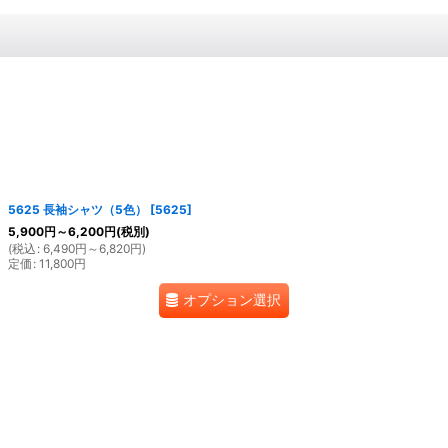
5625 長袖シャツ（5色）
[
5625
]
5,900
円
～6,200
円
(税別)
(
税込
:
6,490
円
～6,820
円
)
定価
:
11,800
円
オプション選択