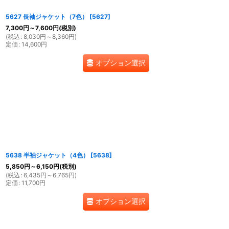
5627 長袖ジャケット（7色）
[
5627
]
7,300
円
～7,600
円
(税別)
(
税込
:
8,030
円
～8,360
円
)
定価
:
14,600
円
オプション選択
5638 半袖ジャケット（4色）
[
5638
]
5,850
円
～6,150
円
(税別)
(
税込
:
6,435
円
～6,765
円
)
定価
:
11,700
円
オプション選択