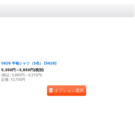
5626 半袖シャツ（5色）
[
5626
]
5,350
円
～5,650
円
(税別)
(
税込
:
5,885
円
～6,215
円
)
定価
:
10,700
円
オプション選択