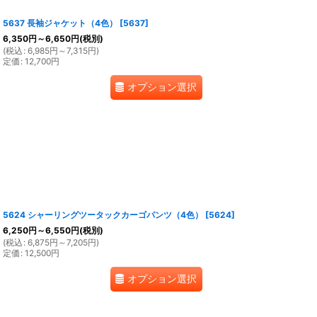
5637 長袖ジャケット（4色）
[
5637
]
6,350
円
～6,650
円
(税別)
(
税込
:
6,985
円
～7,315
円
)
定価
:
12,700
円
オプション選択
5624 シャーリングツータックカーゴパンツ（4色）
[
5624
]
6,250
円
～6,550
円
(税別)
(
税込
:
6,875
円
～7,205
円
)
定価
:
12,500
円
オプション選択